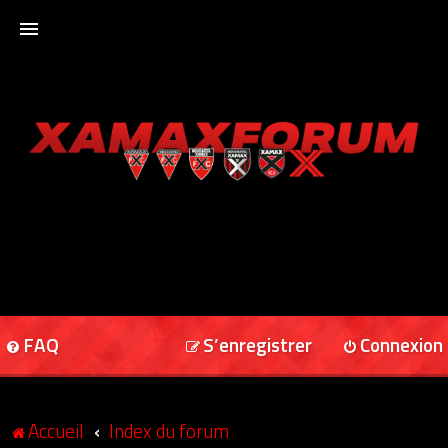
ACCUEIL
XAMAXFORUM
XAMAXONLINE
FAQ
S’enregistrer
Connexion
Accueil
Index du forum