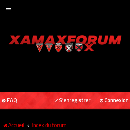
ACCUEIL
XAMAXFORUM
XAMAXONLINE
FAQ
S’enregistrer
Connexion
Accueil
Index du forum