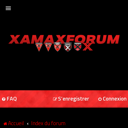
ACCUEIL
XAMAXFORUM
XAMAXONLINE
FAQ
S’enregistrer
Connexion
Accueil
Index du forum