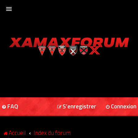
ACCUEIL
XAMAXFORUM
XAMAXONLINE
FAQ
S’enregistrer
Connexion
Accueil
Index du forum