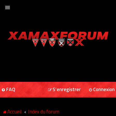
ACCUEIL
XAMAXFORUM
XAMAXONLINE
FAQ
S’enregistrer
Connexion
Accueil
Index du forum