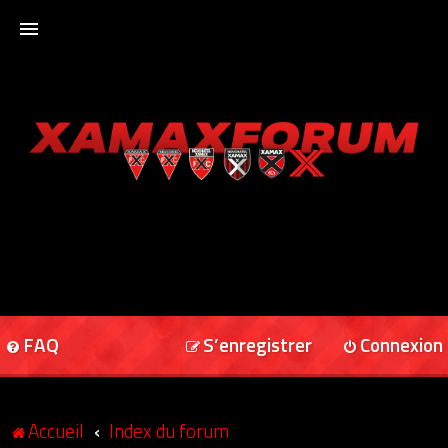
ACCUEIL
XAMAXFORUM
XAMAXONLINE
FAQ
S’enregistrer
Connexion
Accueil
Index du forum