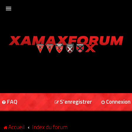
ACCUEIL
XAMAXFORUM
XAMAXONLINE
FAQ
S’enregistrer
Connexion
Accueil
Index du forum