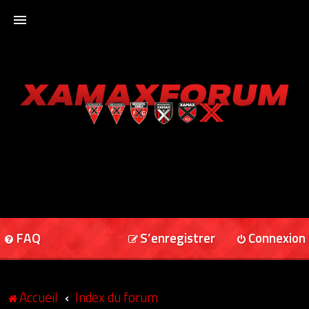
ACCUEIL
XAMAXFORUM
XAMAXONLINE
FAQ
S’enregistrer
Connexion
Accueil
Index du forum