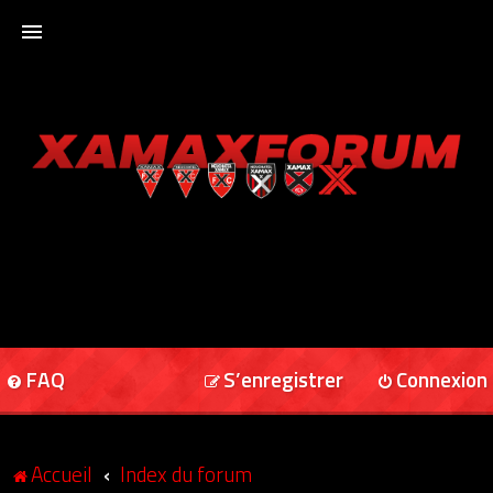
ACCUEIL
XAMAXFORUM
XAMAXONLINE
FAQ
S’enregistrer
Connexion
Accueil
Index du forum