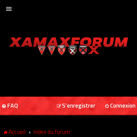
ACCUEIL
XAMAXFORUM
XAMAXONLINE
FAQ
S’enregistrer
Connexion
Accueil
Index du forum