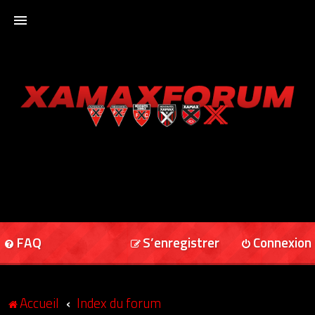
ACCUEIL
XAMAXFORUM
XAMAXONLINE
FAQ
S’enregistrer
Connexion
Accueil
Index du forum