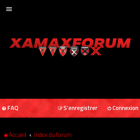
ACCUEIL
XAMAXFORUM
XAMAXONLINE
FAQ
S’enregistrer
Connexion
Accueil
Index du forum