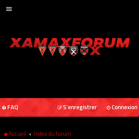
ACCUEIL
XAMAXFORUM
XAMAXONLINE
FAQ
S’enregistrer
Connexion
Accueil
Index du forum