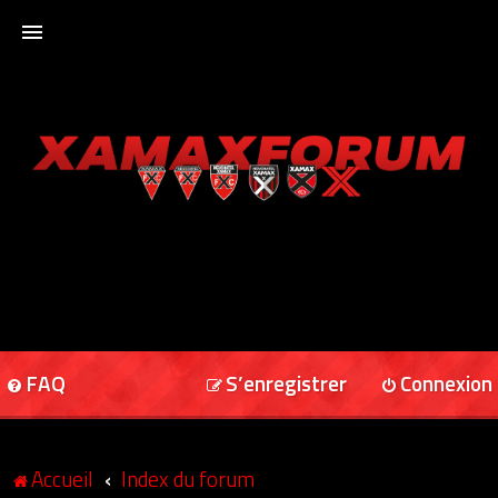
ACCUEIL
XAMAXFORUM
XAMAXONLINE
FAQ
S’enregistrer
Connexion
Accueil
Index du forum