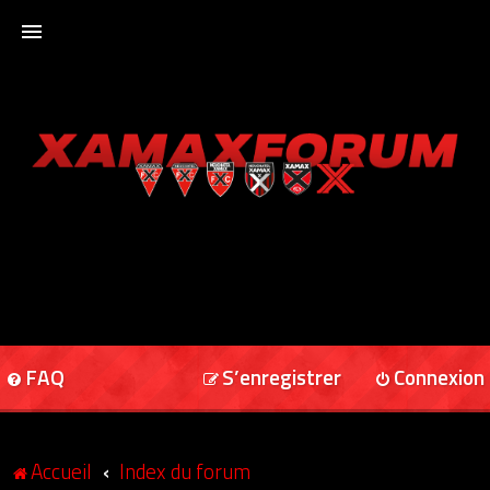
ACCUEIL
XAMAXFORUM
XAMAXONLINE
FAQ
S’enregistrer
Connexion
Accueil
Index du forum