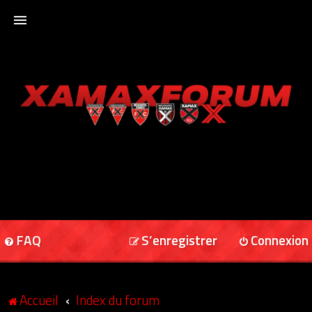
ACCUEIL
XAMAXFORUM
XAMAXONLINE
FAQ
S’enregistrer
Connexion
Accueil
Index du forum