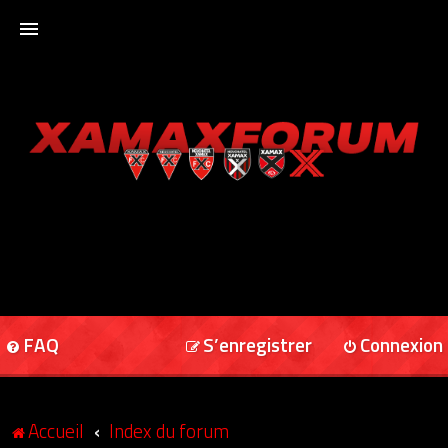
ACCUEIL
XAMAXFORUM
XAMAXONLINE
FAQ
S’enregistrer
Connexion
Accueil
Index du forum