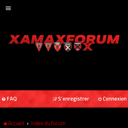
ACCUEIL
XAMAXFORUM
XAMAXONLINE
FAQ
S’enregistrer
Connexion
Accueil
Index du forum