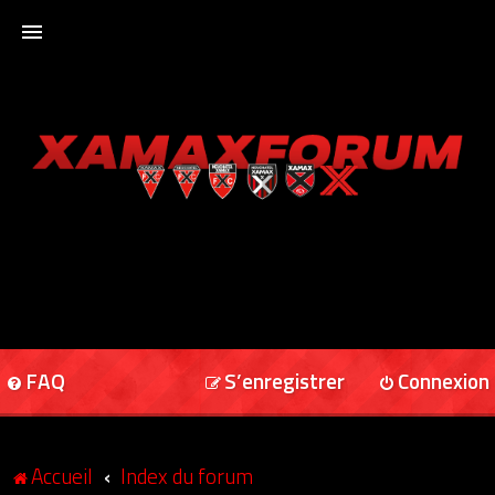
ACCUEIL
XAMAXFORUM
XAMAXONLINE
FAQ
S’enregistrer
Connexion
Accueil
Index du forum