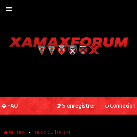
ACCUEIL
XAMAXFORUM
XAMAXONLINE
FAQ
S’enregistrer
Connexion
Accueil
Index du forum