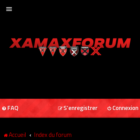
ACCUEIL
XAMAXFORUM
XAMAXONLINE
FAQ
S’enregistrer
Connexion
Accueil
Index du forum