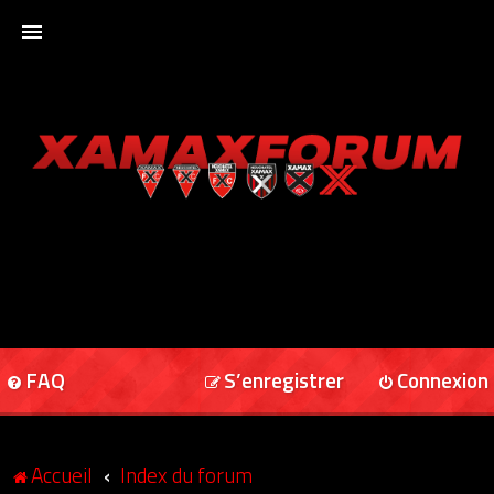
ACCUEIL
XAMAXFORUM
XAMAXONLINE
FAQ
S’enregistrer
Connexion
Accueil
Index du forum