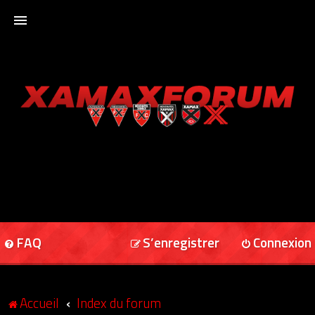
ACCUEIL
XAMAXFORUM
XAMAXONLINE
FAQ
S’enregistrer
Connexion
Accueil
Index du forum