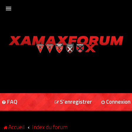
ACCUEIL
XAMAXFORUM
XAMAXONLINE
FAQ
S’enregistrer
Connexion
Accueil
Index du forum