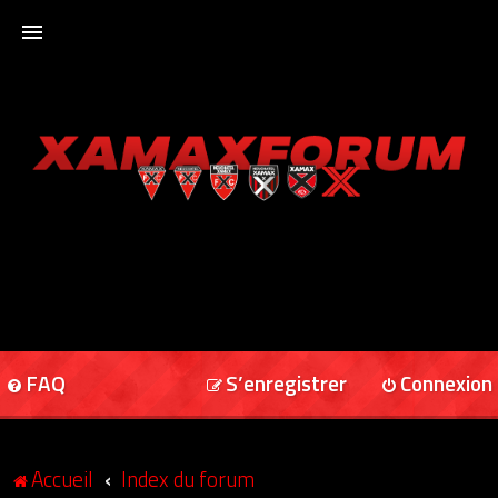
ACCUEIL
XAMAXFORUM
XAMAXONLINE
FAQ
S’enregistrer
Connexion
Accueil
Index du forum