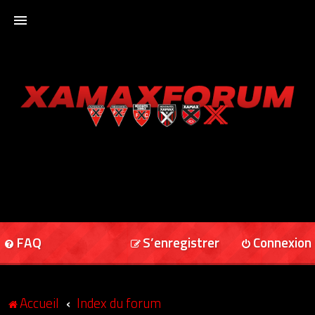
ACCUEIL
XAMAXFORUM
XAMAXONLINE
FAQ
S’enregistrer
Connexion
Accueil
Index du forum