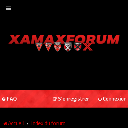
ACCUEIL
XAMAXFORUM
XAMAXONLINE
FAQ
S’enregistrer
Connexion
Accueil
Index du forum