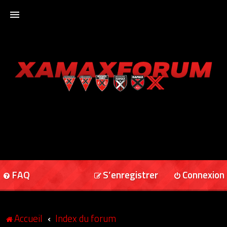
ACCUEIL
XAMAXFORUM
XAMAXONLINE
FAQ
S’enregistrer
Connexion
Accueil
Index du forum