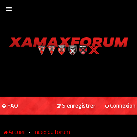
ACCUEIL
XAMAXFORUM
XAMAXONLINE
FAQ
S’enregistrer
Connexion
Accueil
Index du forum