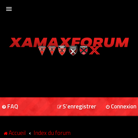
ACCUEIL
XAMAXFORUM
XAMAXONLINE
FAQ
S’enregistrer
Connexion
Accueil
Index du forum