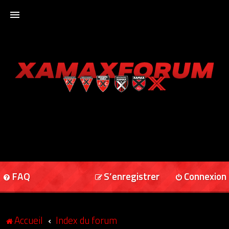
ACCUEIL
XAMAXFORUM
XAMAXONLINE
FAQ
S’enregistrer
Connexion
Accueil
Index du forum