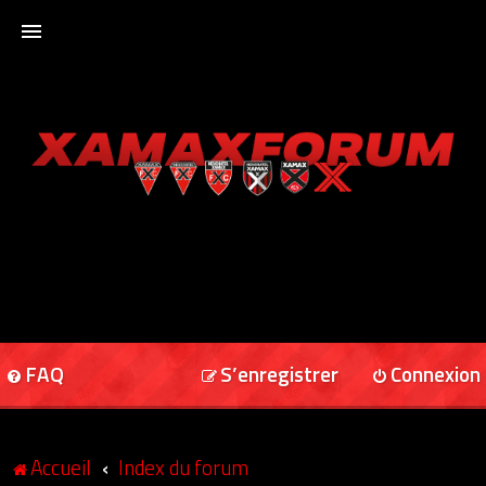
ACCUEIL
XAMAXFORUM
XAMAXONLINE
FAQ
S’enregistrer
Connexion
Accueil
Index du forum