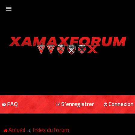
ACCUEIL
XAMAXFORUM
XAMAXONLINE
FAQ
S’enregistrer
Connexion
Accueil
Index du forum