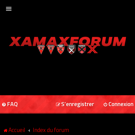
ACCUEIL
XAMAXFORUM
XAMAXONLINE
FAQ
S’enregistrer
Connexion
Accueil
Index du forum