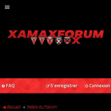
ACCUEIL
XAMAXFORUM
XAMAXONLINE
FAQ
S’enregistrer
Connexion
Accueil
Index du forum