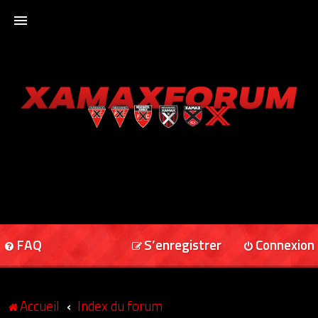
ACCUEIL
XAMAXFORUM
XAMAXONLINE
FAQ
S’enregistrer
Connexion
Accueil
Index du forum