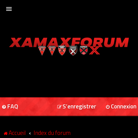
ACCUEIL
XAMAXFORUM
XAMAXONLINE
FAQ
S’enregistrer
Connexion
Accueil
Index du forum