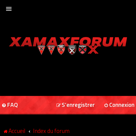
ACCUEIL
XAMAXFORUM
XAMAXONLINE
FAQ
S’enregistrer
Connexion
Accueil
Index du forum