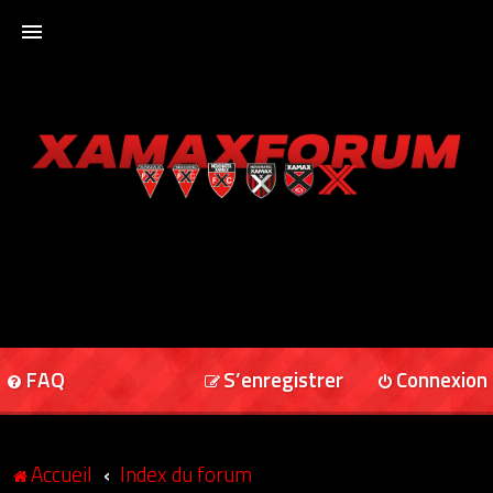
ACCUEIL
XAMAXFORUM
XAMAXONLINE
FAQ
S’enregistrer
Connexion
Accueil
Index du forum