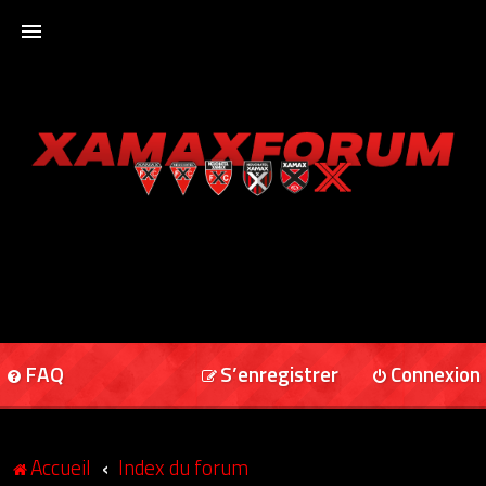
ACCUEIL
XAMAXFORUM
XAMAXONLINE
FAQ
S’enregistrer
Connexion
Accueil
Index du forum