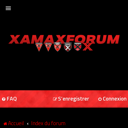
ACCUEIL
XAMAXFORUM
XAMAXONLINE
FAQ
S’enregistrer
Connexion
Accueil
Index du forum