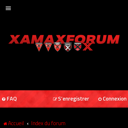
ACCUEIL
XAMAXFORUM
XAMAXONLINE
FAQ
S’enregistrer
Connexion
Accueil
Index du forum