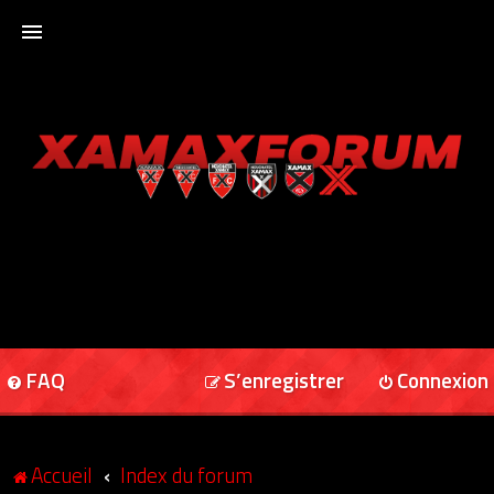
ACCUEIL
XAMAXFORUM
XAMAXONLINE
FAQ
S’enregistrer
Connexion
Accueil
Index du forum