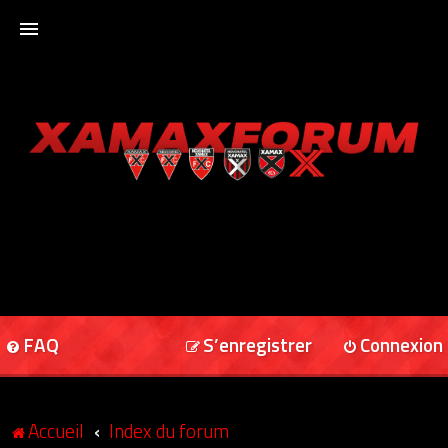
ACCUEIL
XAMAXFORUM
XAMAXONLINE
FAQ
S’enregistrer
Connexion
Accueil
Index du forum