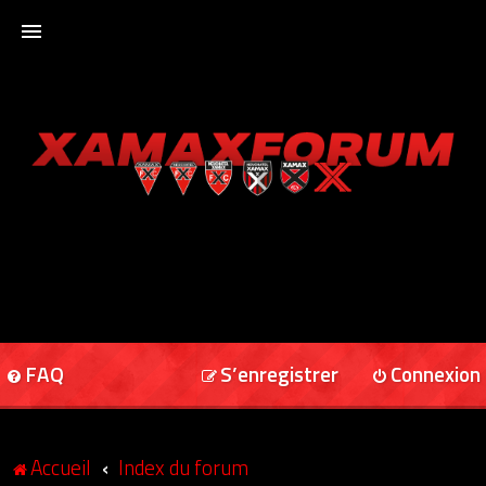
ACCUEIL
XAMAXFORUM
XAMAXONLINE
FAQ
S’enregistrer
Connexion
Accueil
Index du forum