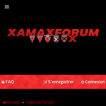
ACCUEIL
XAMAXFORUM
XAMAXONLINE
FAQ
S’enregistrer
Connexion
Accueil
Index du forum