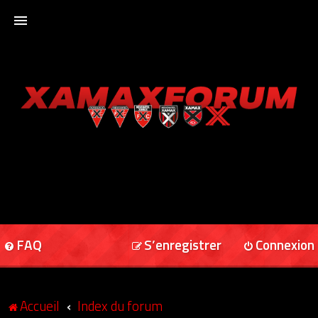
ACCUEIL
XAMAXFORUM
XAMAXONLINE
FAQ
S’enregistrer
Connexion
Accueil
Index du forum