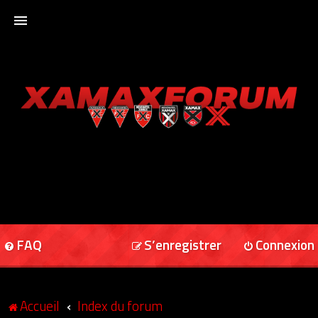
ACCUEIL
XAMAXFORUM
XAMAXONLINE
FAQ
S’enregistrer
Connexion
Accueil
Index du forum