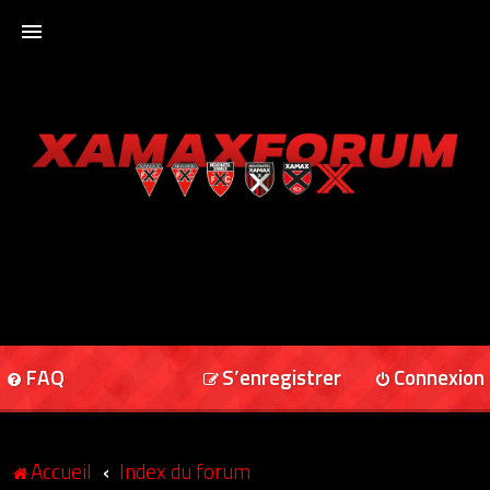
ACCUEIL
XAMAXFORUM
XAMAXONLINE
FAQ
S’enregistrer
Connexion
Accueil
Index du forum