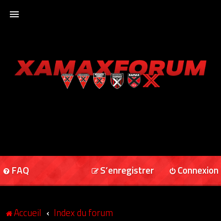
ACCUEIL
XAMAXFORUM
XAMAXONLINE
FAQ
S’enregistrer
Connexion
Accueil
Index du forum